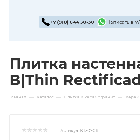
+7 (918) 644 30-30
Написать в 
Плитка настенна
B|Thin Rectifica
—
—
—
Главная
Каталог
Плитка и керамогранит
Керам
Артикул:
BT3090R