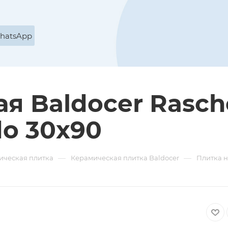
WhatsApp
я Baldocer Rasche
do 30x90
—
—
ическая плитка
Керамическая плитка Baldocer
Плитка н