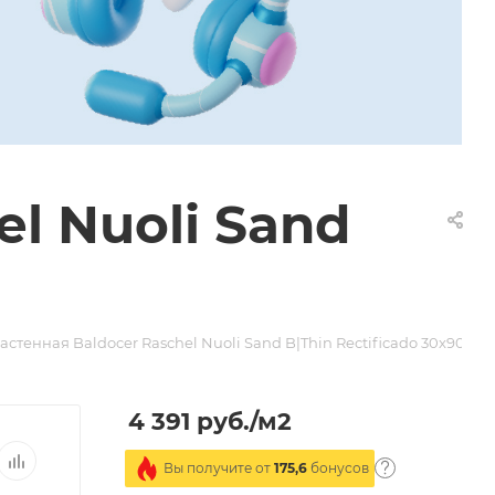
l Nuoli Sand
астенная Baldocer Raschel Nuoli Sand B|Thin Rectificado 30x90
4 391
руб.
/м2
Вы получите от
175,6
бонусов