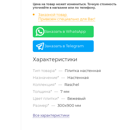
Цена на товар может измениться. Точную стоимость
уточняйте в магазине или по телефону.
Заказной товар.
Привезем специально для Вас!
Заказать в WhatsApp
Заказать в Telegram
Характеристики
Тип товара*
—
Плитка настенная
Назначение*
—
Настенная
Коллекция*
—
Raschel
Толщина*
—
7 мм
Цвет плитки*
—
Бежевый
Размер*
—
300х900 мм
Все характеристики