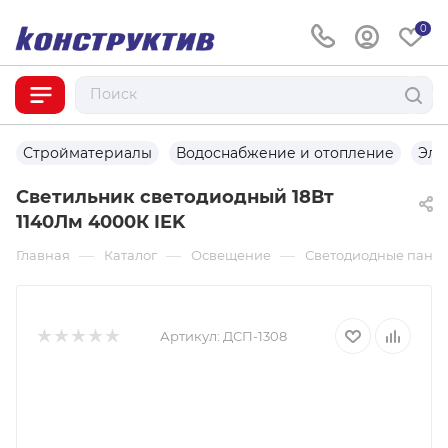
0
Стройматериалы
Водоснабжение и отопление
Эле
Светильник светодиодный 18Вт
1140Лм 4000К IEK
—
—
—
Главная
Каталог
Освещение
Светодиодные пане
Артикул:
ДСП-1308