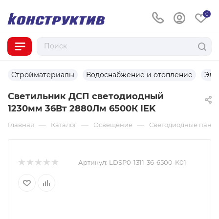
0
Стройматериалы
Водоснабжение и отопление
Эле
Светильник ДСП светодиодный
1230мм 36Вт 2880Лм 6500К IEK
—
—
—
Главная
Каталог
Освещение
Светодиодные пане
Артикул:
LDSP0-1311-36-6500-K01