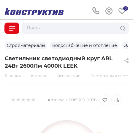
0
Стройматериалы
Водоснабжение и отопление
Эле
Светильник светодиодный круг ARL
24Вт 2600Лм 4000К LEEK
—
—
—
Главная
Каталог
Освещение
Светильники светод
Артикул:
LE061300-0038