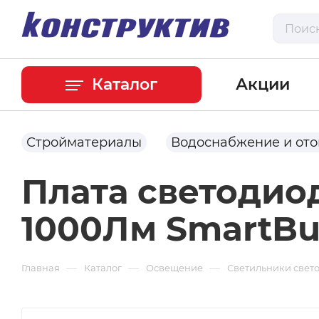
Каталог
Акции
Стройматериалы
Водоснабжение и от
Плата светодио
1000Лм SmartB
—
—
—
Главная
Каталог
Освещение
Светильники свет