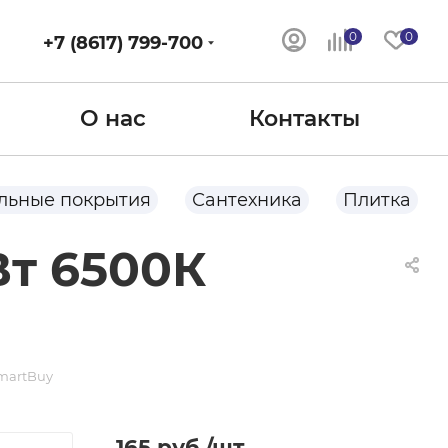
0
0
+7 (8617) 799-700
О нас
Контакты
льные покрытия
Сантехника
Плитка
Вт 6500К
SmartBuy
165
руб.
/шт