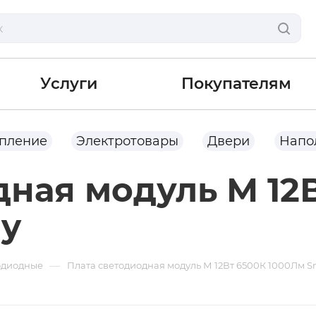
Услуги
Покупателям
опление
Электротовары
Двери
Напо
дная модуль М 12
uy
—
одиодные
Плата светодиодная модуль М 12Вт 6500К 1000Лм 