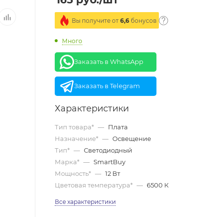
Вы получите от
6,6
бонусов
Много
Заказать в WhatsApp
Заказать в Telegram
Характеристики
Тип товара*
—
Плата
Назначение*
—
Освещение
Тип*
—
Светодиодный
Марка*
—
SmartBuy
Мощность*
—
12 Вт
Цветовая температура*
—
6500 К
Все характеристики