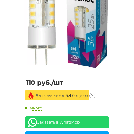
110
руб.
/шт
Вы получите от
4,4
бонусов
Много
Заказать в WhatsApp