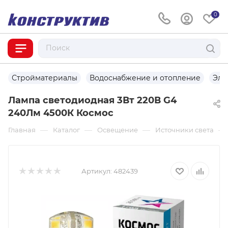
0
Стройматериалы
Водоснабжение и отопление
Эле
Лампа светодиодная 3Вт 220В G4
240Лм 4500К Космос
—
—
—
—
Главная
Каталог
Освещение
Источники света
Артикул:
482439