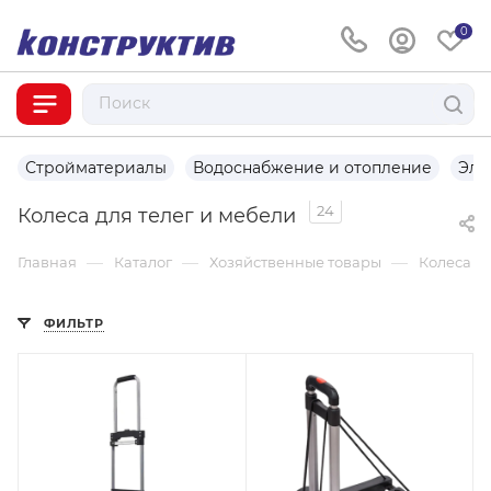
0
Стройматериалы
Водоснабжение и отопление
Эле
24
Колеса для телег и мебели
—
—
—
Главная
Каталог
Хозяйственные товары
Колеса дл
ФИЛЬТР