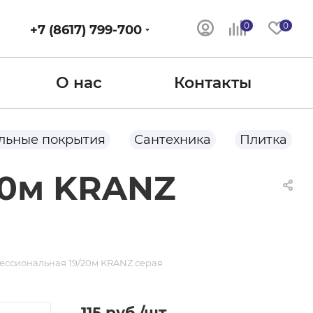
0
0
+7 (8617) 799-700
О нас
Контакты
льные покрытия
Сантехника
Плитка
20м KRANZ
ессиональная 19/20м KRANZ серая
115
руб.
/шт