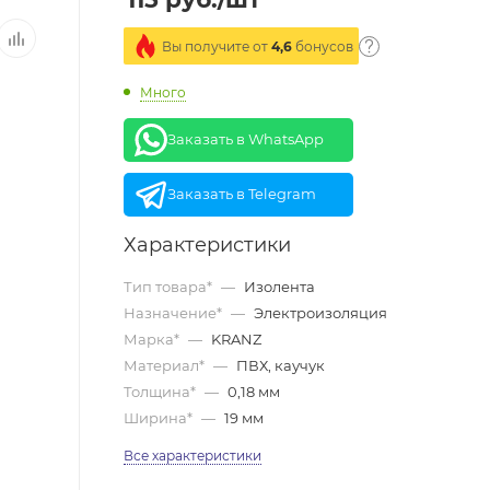
Вы получите от
4,6
бонусов
Много
Заказать в WhatsApp
Заказать в Telegram
Характеристики
Тип товара*
—
Изолента
Назначение*
—
Электроизоляция
Марка*
—
KRANZ
Материал*
—
ПВХ, каучук
Толщина*
—
0,18 мм
Ширина*
—
19 мм
Все характеристики