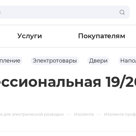
Услуги
Покупателям
опление
Электротовары
Двери
Напо
ссиональная 19/
—
—
 для электрической разводки
Изолента
Изолента проф