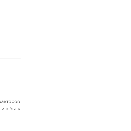
факторов
и в быту.