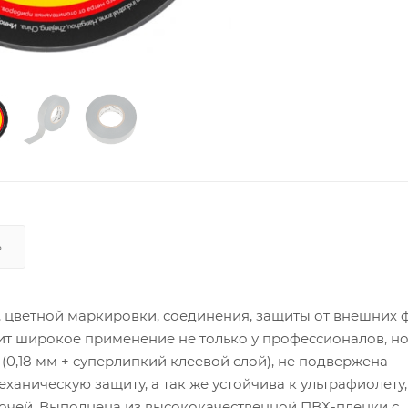
Ь
, цветной маркировки, соединения, защиты от внешних 
т широкое применение не только у профессионалов, но 
0,18 мм + суперлипкий клеевой слой), не подвержена
аническую защиту, а так же устойчива к ультрафиолету,
лочей. Выполнена из высококачественной ПВХ-пленки с