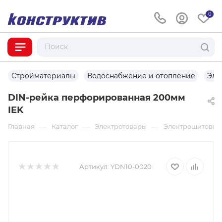
0
Стройматериалы
Водоснабжение и отопление
Эле
DIN-рейка перфорированная 200мм
IEK
—
—
—
Главная
Каталог
Электротовары
Электрощитовое
Артикул:
YDN10-0020