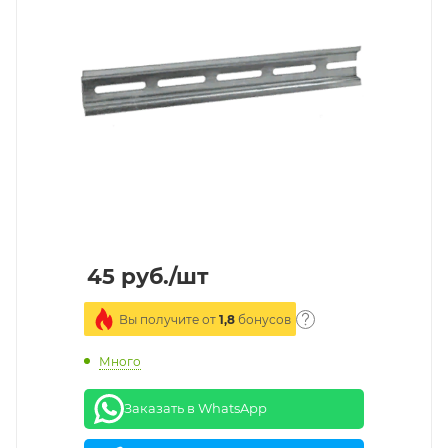
45
руб.
/шт
Вы получите от
1,8
бонусов
Много
Заказать в WhatsApp