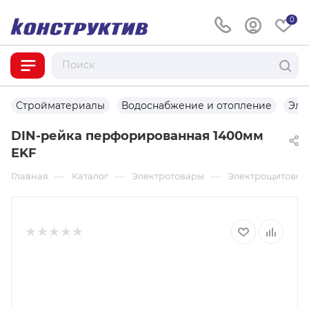
0
Стройматериалы
Водоснабжение и отопление
Эле
DIN-рейка перфорированная 1400мм
EKF
—
—
—
Главная
Каталог
Электротовары
Электрощитовое