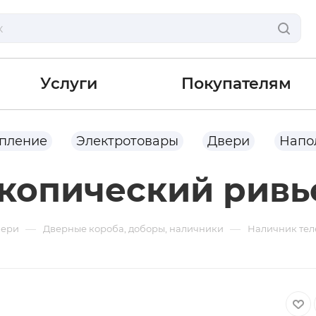
Услуги
Покупателям
опление
Электротовары
Двери
Напо
копический ривь
—
—
вери
Дверные короба, доборы, наличники
Наличник тел