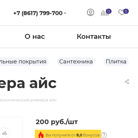
0
0
+7 (8617) 799-700
О нас
Контакты
льные покрытия
Сантехника
Плитка
ера айс
ескопический ривьера айс
200
руб.
/шт
Вы получите от
8,0
бонусов