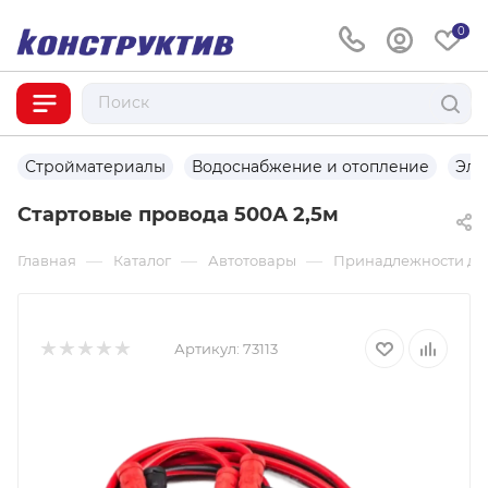
0
Стройматериалы
Водоснабжение и отопление
Эле
Стартовые провода 500А 2,5м
—
—
—
Главная
Каталог
Автотовары
Принадлежности дл
Артикул:
73113