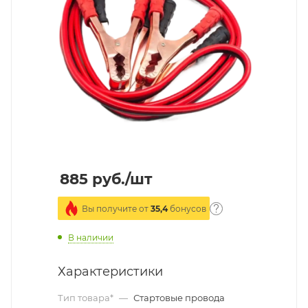
885
руб.
/шт
Вы получите от
35,4
бонусов
В наличии
Характеристики
Тип товара*
—
Стартовые провода