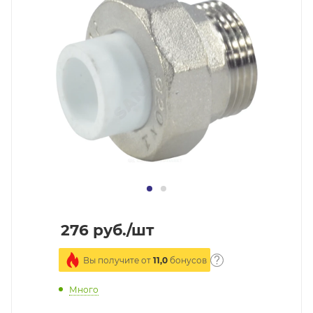
276
руб.
/шт
Вы получите от
11,0
бонусов
Много