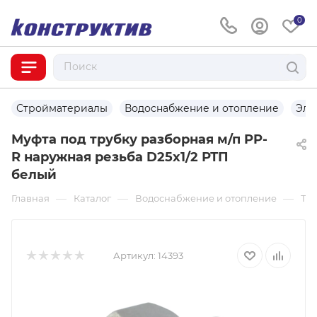
0
Стройматериалы
Водоснабжение и отопление
Эле
Муфта под трубку разборная м/п PP-
R наружная резьба D25х1/2 РТП
белый
—
—
—
Главная
Каталог
Водоснабжение и отопление
Тр
Артикул:
14393