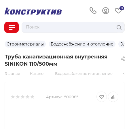
0
Стройматериалы
Водоснабжение и отопление
Эле
Труба канализационная внутренняя
SINIKON 110/500мм
—
—
—
Главная
Каталог
Водоснабжение и отопление
Ка
Артикул:
500085