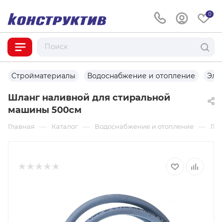
0
Стройматериалы
Водоснабжение и отопление
Эле
Шланг наливной для стиральной
машины 500см
—
—
—
Главная
Каталог
Водоснабжение и отопление
Гиб