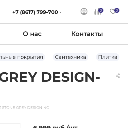
0
0
+7 (8617) 799-700
О нас
Контакты
льные покрытия
Сантехника
Плитка
 GREY DESIGN-
CZ STONE GREY DESIGN-4C
6 999
руб.
/шт