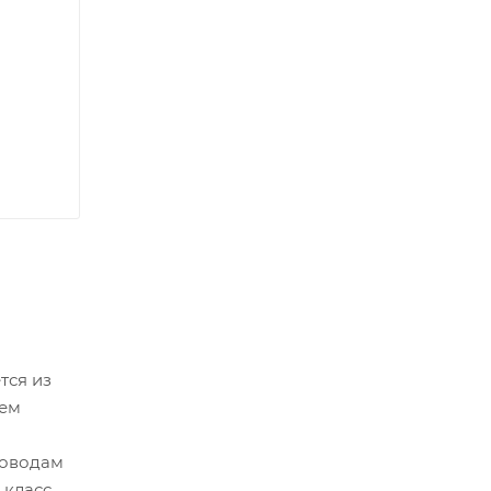
тся из
лем
ховодам
 класс