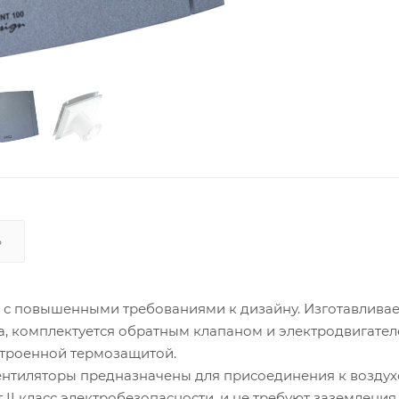
Ь
 с повышенными требованиями к дизайну. Изготавливае
а, комплектуется обратным клапаном и электродвигате
 встроенной термозащитой.
 Вентиляторы предназначены для присоединения к возду
I класс электробезопасности, и не требуют заземления,