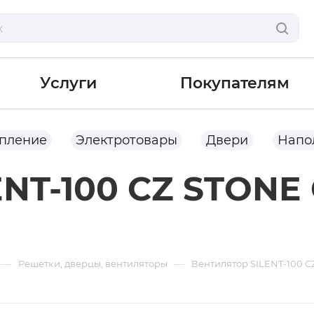
Услуги
Покупателям
опление
Электротовары
Двери
Напо
ENT-100 CZ STONE
—
—
Решетки, дверцы, вентиляторы
Вентилятор SILENT-100 