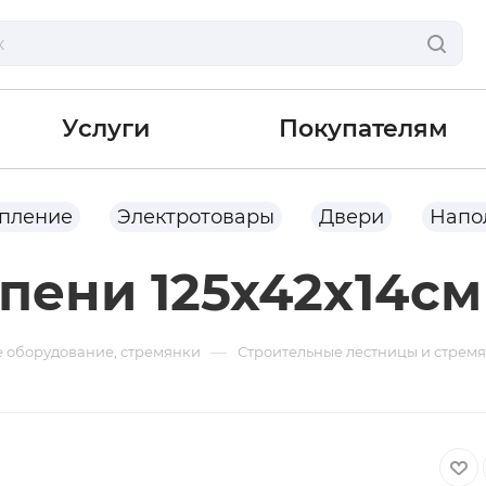
Услуги
Покупателям
опление
Электротовары
Двери
Напо
упени 125х42х14с
—
е оборудование, стремянки
Строительные лестницы и стрем