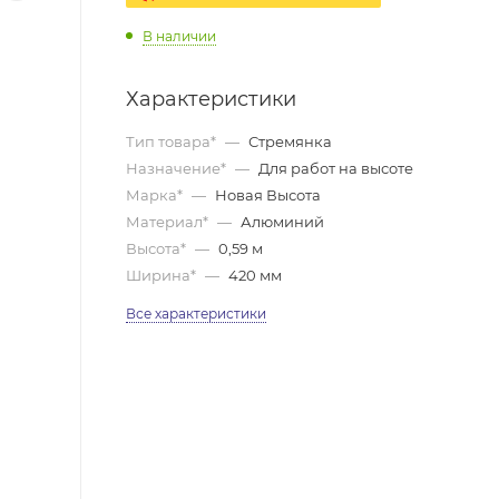
В наличии
Характеристики
Тип товара*
—
Стремянка
Назначение*
—
Для работ на высоте
Марка*
—
Новая Высота
Материал*
—
Алюминий
Высота*
—
0,59 м
Ширина*
—
420 мм
Все характеристики