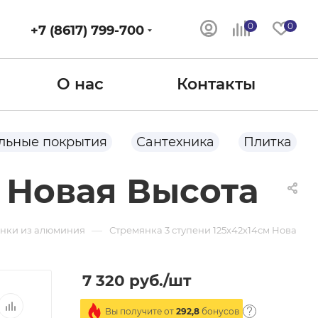
0
0
+7 (8617) 799-700
О нас
Контакты
льные покрытия
Сантехника
Плитка
м Новая Высота
—
янки из алюминия
Стремянка 3 ступени 125х42х14см Новая В
7 320
руб.
/шт
Вы получите от
292,8
бонусов