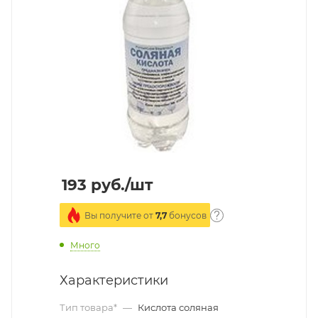
193
руб.
/шт
Вы получите от
7,7
бонусов
Много
Характеристики
Тип товара*
—
Кислота соляная