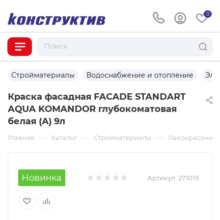
0
Стройматериалы
Водоснабжение и отопление
Эле
Краска фасадная FACADE STANDART
AQUA KOMANDOR глубокоматовая
белая (А) 9л
—
—
—
Главная
Каталог
Стройматериалы
Лакокрасочны
Новинка
Артикул:
271019