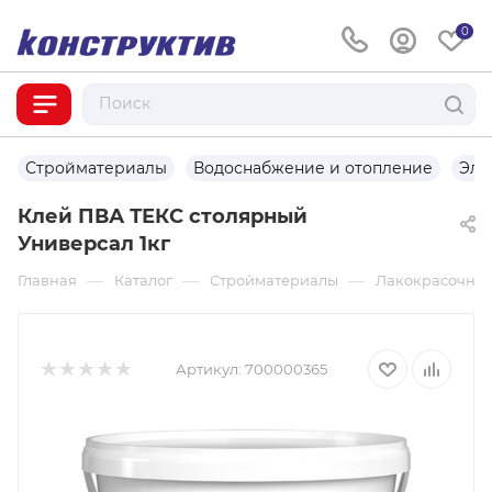
0
Стройматериалы
Водоснабжение и отопление
Эле
Клей ПВА ТЕКС столярный
Универсал 1кг
—
—
—
Главная
Каталог
Стройматериалы
Лакокрасочны
Артикул:
700000365