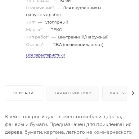
Тип товара*
—
Клей
Назначение*
—
Для внутренних и
наружных работ
Тип*
—
Столярный
Марка*
—
ТЕКС
Тип работ*
—
Внутренний/Наружный
Основа*
—
ПВА (поливинилацетат)
Все характеристики
ОПИСАНИЕ
ХАРАКТЕРИСТИКИ
КАК КУПИТЬ
Клей столярный для элементов мебели, дерева,
фанеры и бумаги. Предназначен для приклеивания
дерева, бумаги, картона, легкого не коммерческого