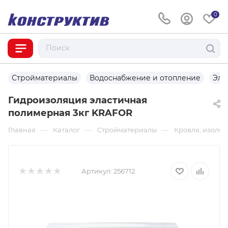
0
Стройматериалы
Водоснабжение и отопление
Эле
Гидроизоляция эластичная
полимерная 3кг KRAFOR
—
—
—
Главная
Каталог
Стройматериалы
Кровля, изоля
Артикул:
256712