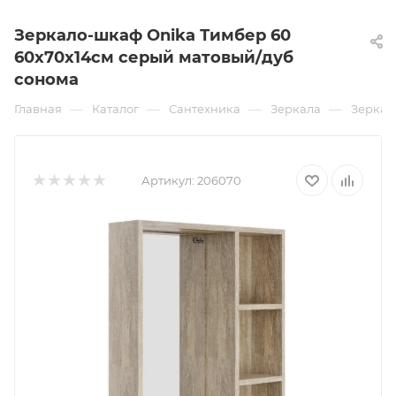
Зеркало-шкаф Onika Тимбер 60
60х70х14см серый матовый/дуб
сонома
—
—
—
—
Главная
Каталог
Сантехника
Зеркала
Зеркал
Артикул:
206070