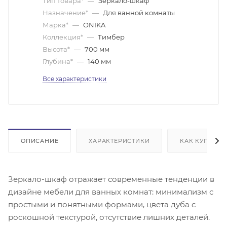
Тип товара*
—
Зеркало-шкаф
Назначение*
—
Для ванной комнаты
Марка*
—
ONIKA
Коллекция*
—
Тимбер
Высота*
—
700 мм
Глубина*
—
140 мм
Все характеристики
ОПИСАНИЕ
ХАРАКТЕРИСТИКИ
КАК КУПИТЬ
Зеркало-шкаф отражает современные тенденции в
дизайне мебели для ванных комнат: минимализм с
простыми и понятными формами, цвета дуба с
роскошной текстурой, отсутствие лишних деталей.