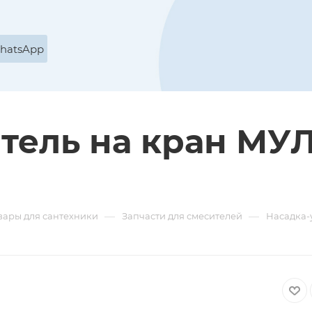
WhatsApp
итель на кран М
—
—
вары для сантехники
Запчасти для смесителей
Насадка-