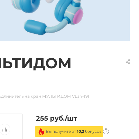
УЛЬТИДОМ
удлинитель на кран МУЛЬТИДОМ VL34-191
255
руб.
/шт
Вы получите от
10,2
бонусов