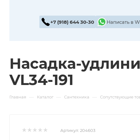
+7 (918) 644 30-30
Написать в 
Насадка-удлин
VL34-191
—
—
—
Главная
Каталог
Сантехника
Сопутствующие то
Артикул:
204603