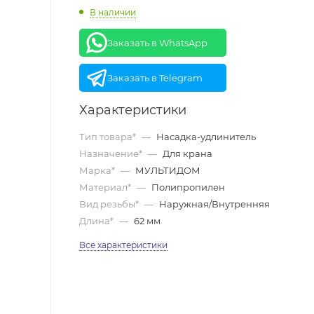
В наличии
Заказать в WhatsApp
Заказать в Telegram
Характеристики
Тип товара*
—
Насадка-удлинитель
Назначение*
—
Для крана
Марка*
—
МУЛЬТИДОМ
Материал*
—
Полипропилен
Вид резьбы*
—
Наружная/Внутренняя
Длина*
—
62 мм
Все характеристики