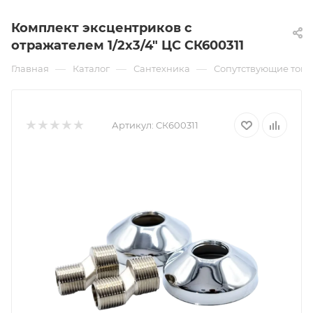
Комплект эксцентриков с
отражателем 1/2х3/4" ЦС СК600311
—
—
—
Главная
Каталог
Сантехника
Сопутствующие това
Артикул:
СК600311