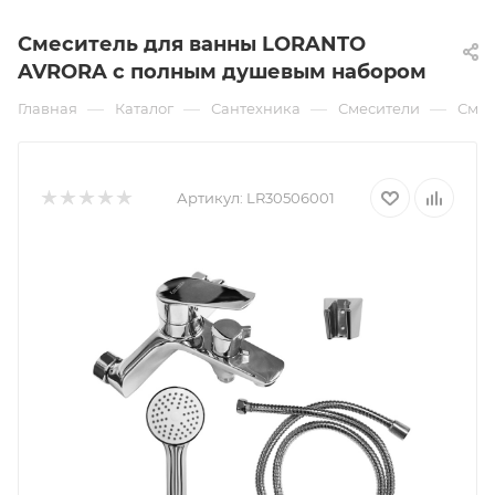
Смеситель для ванны LORANTO
AVRORA с полным душевым набором
—
—
—
—
Главная
Каталог
Сантехника
Смесители
Смес
Артикул:
LR30506001