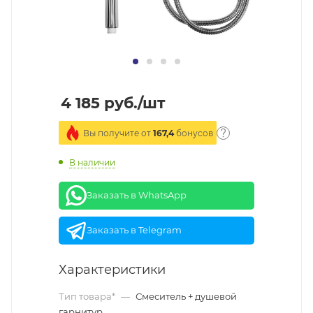
4 185
руб.
/шт
Вы получите от
167,4
бонусов
В наличии
Заказать в WhatsApp
Заказать в Telegram
Характеристики
Тип товара*
—
Смеситель + душевой
гарнитур