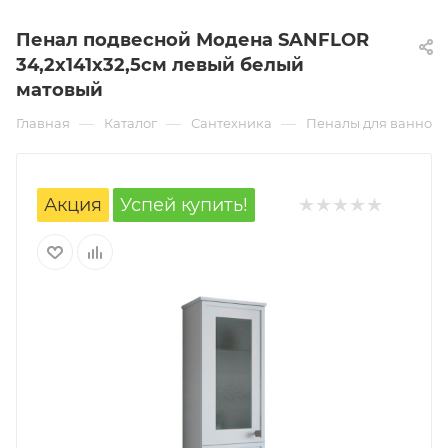
Пенал подвесной Модена SANFLOR
34,2х141х32,5см левый белый
матовый
—
—
—
Главная
Каталог
Сантехника
Пеналы для ванной 
Акция
Успей купить!