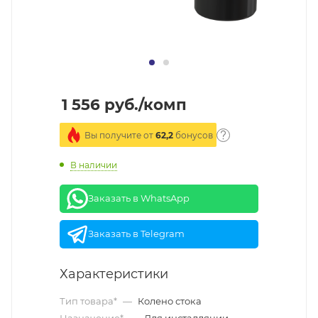
1 556
руб.
/комп
Вы получите от
62,2
бонусов
В наличии
Заказать в WhatsApp
Заказать в Telegram
Характеристики
Тип товара*
—
Колено стока
Назначение*
—
Для инсталляции