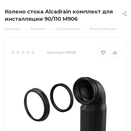
Колено стока Alcadrain комплект для
инсталляции 90/110 M906
—
—
—
—
Главная
Каталог
Сантехника
Инсталляции
К
Артикул:
M906