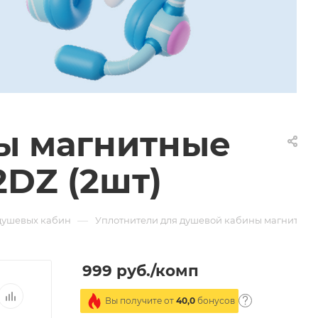
ы магнитные
2DZ (2шт)
—
душевых кабин
Уплотнители для душевой кабины магнитные 
999
руб.
/комп
Вы получите от
40,0
бонусов