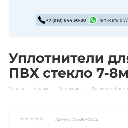
+7 (918) 644 30-30
Написать в 
Уплотнители дл
ПВХ стекло 7-8
—
—
—
Главная
Каталог
Сантехника
Душевые кабины, 
Артикул:
965S8M02DZ