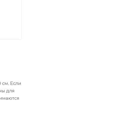
 см. Если
ны для
жимаются