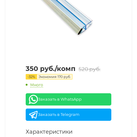
350
руб.
/комп
520
руб.
-
32
%
Экономия
170
руб.
Много
Заказать в WhatsApp
Заказать в Telegram
Характеристики