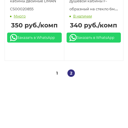
кабины двойные DMAN
душевой кабины F-
CS00020855
образный на стекло 6мм
Много
В наличии
2,2м DC 703-F
350
руб.
/комп
340
руб.
/комп
Заказать в WhatsApp
Заказать в WhatsApp
1
2