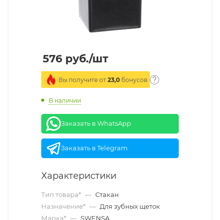
576
руб.
/шт
Вы получите от
23,0
бонусов
В наличии
Заказать в WhatsApp
Заказать в Telegram
Характеристики
Тип товара*
—
Стакан
Назначение*
—
Для зубных щеток
Марка*
—
SWENSA