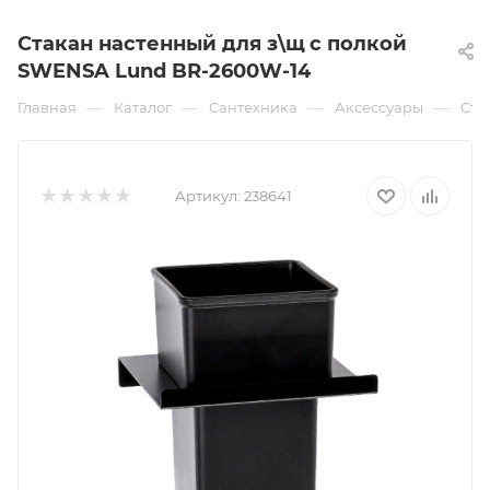
Стакан настенный для з\щ с полкой
SWENSA Lund BR-2600W-14
—
—
—
—
Главная
Каталог
Сантехника
Аксессуары
Ста
Артикул:
238641