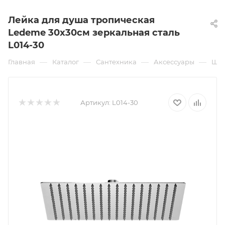
Лейка для душа тропическая
Ledeme 30х30см зеркальная сталь
L014-30
—
—
—
—
Главная
Каталог
Сантехника
Аксессуары
Шла
Артикул:
L014-30