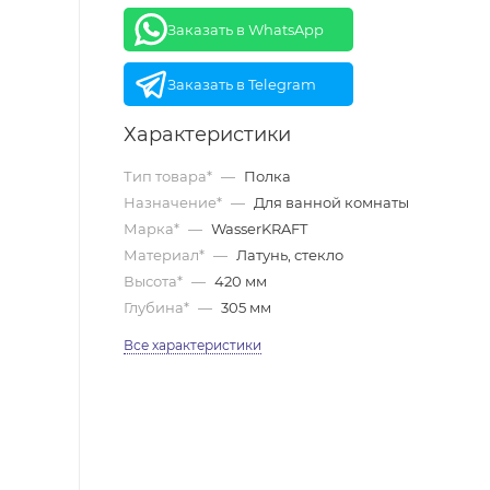
Заказать в WhatsApp
Заказать в Telegram
Характеристики
Тип товара*
—
Полка
Назначение*
—
Для ванной комнаты
Марка*
—
WasserKRAFT
Материал*
—
Латунь, стекло
Высота*
—
420 мм
Глубина*
—
305 мм
Все характеристики