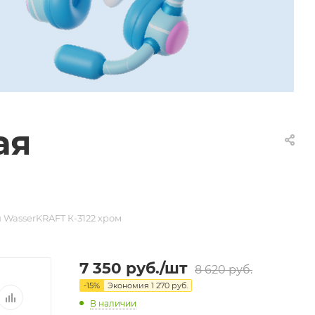
ая
 WasserKRAFT К-3122 хром
7 350
руб.
/шт
8 620
руб.
-
15
%
Экономия
1 270
руб.
В наличии