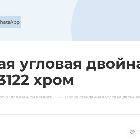
WhatsApp
ая угловая двойн
3122 хром
—
олки для ванной комнаты
Полка стеклянная угловая двойная