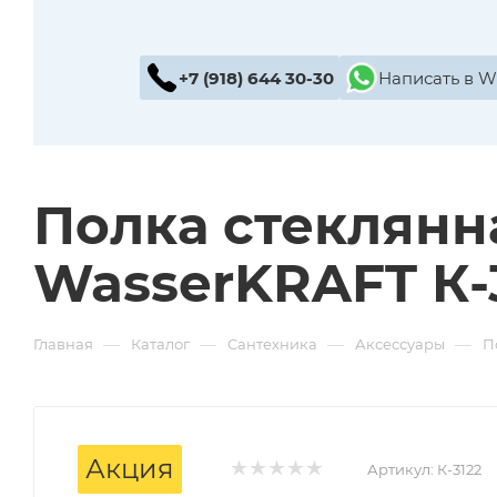
+7 (918) 644 30-30
Написать в 
Полка стеклянн
WasserKRAFT К-
—
—
—
—
Главная
Каталог
Сантехника
Аксессуары
П
Акция
Артикул:
К-3122