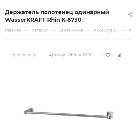
Держатель полотенец одинарный
WasserKRAFT Rhin K-8730
—
—
—
—
Главная
Каталог
Сантехника
Аксессуары
Крю
Артикул:
Rhin K-8730