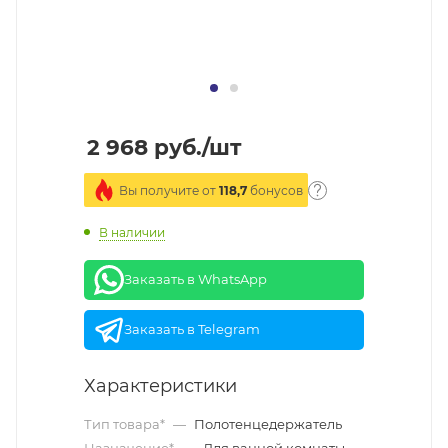
2 968
руб.
/шт
Вы получите от
118,7
бонусов
В наличии
Заказать в WhatsApp
Заказать в Telegram
Характеристики
Тип товара*
—
Полотенцедержатель
Назначение*
—
Для ванной комнаты