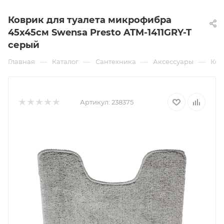
Коврик для туалета микрофибра
45x45см Swensa Presto ATM-1411GRY-T
серый
—
—
—
—
Главная
Каталог
Сантехника
Аксессуары
Ков
Артикул:
238375