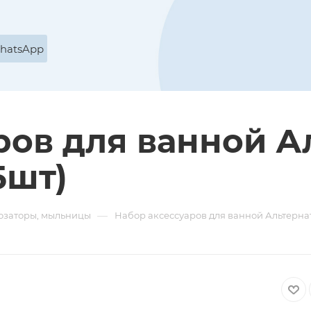
WhatsApp
ров для ванной А
5шт)
—
озаторы, мыльницы
Набор аксессуаров для ванной Альтерна