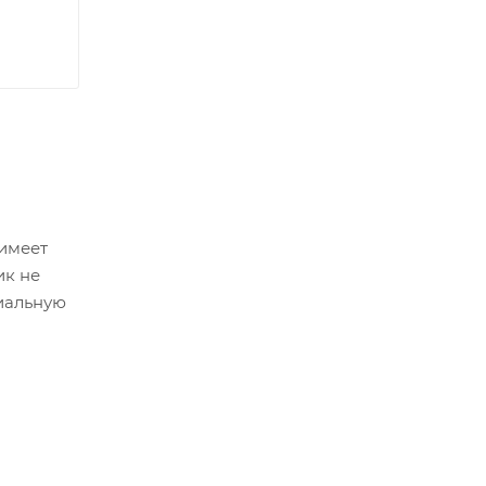
 имеет
ик не
циальную