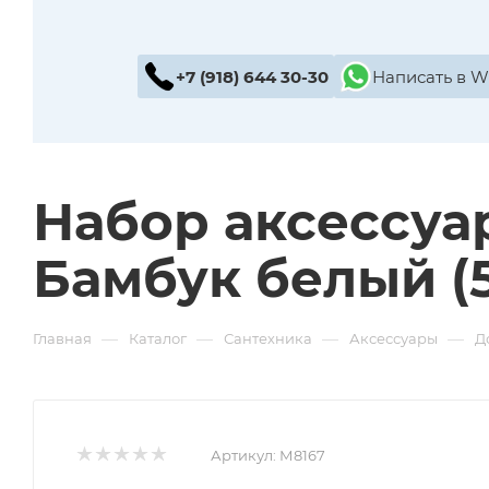
+7 (918) 644 30-30
Написать в 
Набор аксессуа
Бамбук белый (
—
—
—
—
Главная
Каталог
Сантехника
Аксессуары
Д
Артикул:
М8167