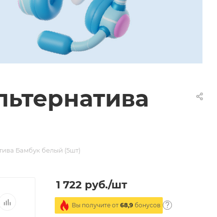
льтернатива
тива Бамбук белый (5шт)
1 722
руб.
/шт
Вы получите от
68,9
бонусов