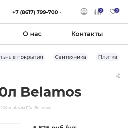
0
0
+7 (8617) 799-700
О нас
Контакты
льные покрытия
Сантехника
Плитка
10л Belamos
 200кг объем 110л Belamos
5 525
руб.
/шт