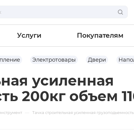
Услуги
Покупателям
опление
Электротовары
Двери
Напо
ьная усиленная
ть 200кг объем 1
—
инструмент
Тачка строительная усиленная грузоподьемность