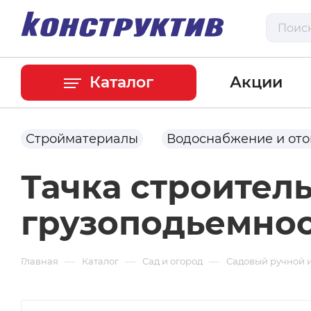
Каталог
Акции
Стройматериалы
Водоснабжение и от
Тачка строител
грузоподьемнос
—
—
—
Главная
Каталог
Сад и огород
Садовый ручной 