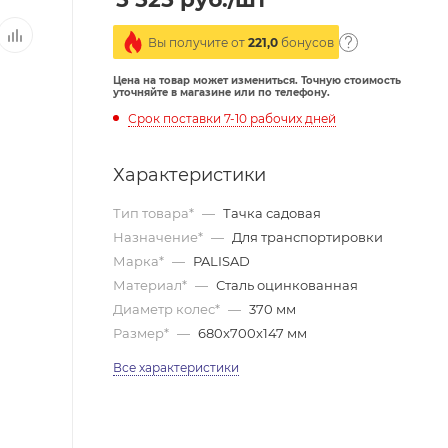
Вы получите от
221,0
бонусов
Цена на товар может измениться. Точную стоимость
уточняйте в магазине или по телефону.
Срок поставки 7-10 рабочих дней
Характеристики
Тип товара*
—
Тачка садовая
Назначение*
—
Для транспортировки
Марка*
—
PALISAD
Материал*
—
Сталь оцинкованная
Диаметр колес*
—
370 мм
Размер*
—
680x700x147 мм
Все характеристики