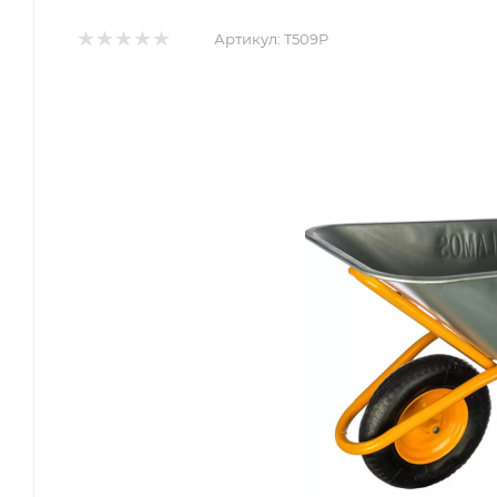
Артикул:
T509P