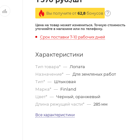
Вы получите от
62,8
бонусов
Цена на товар может измениться. Точную стоимость
уточняйте в магазине или по телефону.
Срок поставки 7-10 рабочих дней
Характеристики
Тип товара*
—
Лопата
Назначение*
—
Для земляных работ
Тип*
—
Штыковая
Марка*
—
Finland
Цвет*
—
Черный, оранжевый
Длина режущей части*
—
285 мм
Все характеристики