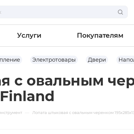
Услуги
Покупателям
опление
Электротовары
Двери
Напо
я с овальным че
Finland
—
инструмент
Лопата штыковая с овальным черенком 195х285х1