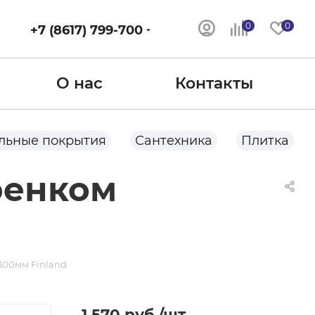
0
0
+7 (8617) 799-700
О нас
Контакты
льные покрытия
Сантехника
Плитка
ренком
300мм Finland
1 570
руб.
/шт