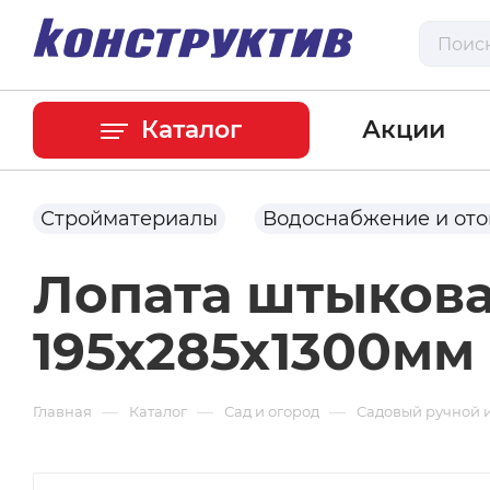
Каталог
Акции
Стройматериалы
Водоснабжение и от
Лопата штыкова
195х285х1300мм 
—
—
—
Главная
Каталог
Сад и огород
Садовый ручной 