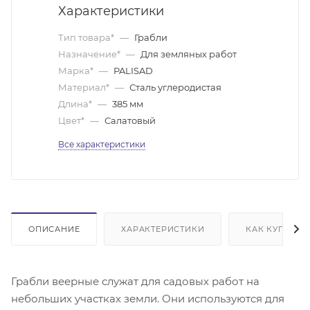
Характеристики
Тип товара*
—
Грабли
Назначение*
—
Для земляных работ
Марка*
—
PALISAD
Материал*
—
Сталь углеродистая
Длина*
—
385 мм
Цвет*
—
Салатовый
Все характеристики
ОПИСАНИЕ
ХАРАКТЕРИСТИКИ
КАК КУПИТЬ
Грабли веерные служат для садовых работ на
небольших участках земли. Они используются для