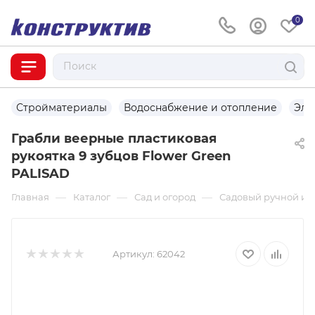
0
Стройматериалы
Водоснабжение и отопление
Эле
Грабли веерные пластиковая
рукоятка 9 зубцов Flower Green
PALISAD
—
—
—
Главная
Каталог
Сад и огород
Садовый ручной ин
Артикул:
62042