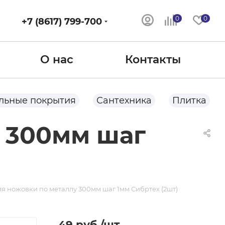
0
0
+7 (8617) 799-700
О нас
Контакты
льные покрытия
Сантехника
Плитка
у 300мм шаг
я ножовки по металлу 300мм шаг 1мм Сибртех (2шт)
49
руб.
/шт