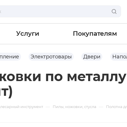
Услуги
Покупателям
опление
Электротовары
Двери
Напо
жовки по металл
т)
—
—
слесарный инструмент
Пилы, ножовки, стусла
Полотна дл