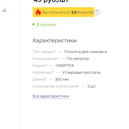
Вы получите от
2,0
бонусов
В наличии
Характеристики
Тип товара*
—
Полотна для ножовки
Назначение*
—
По металлу
Марка*
—
СИБРТЕХ
Материал*
—
Углеродистая сталь
Длина*
—
300 мм
Количество в упаковке*
—
2 шт
Все характеристики