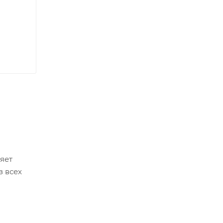
яет
з всех