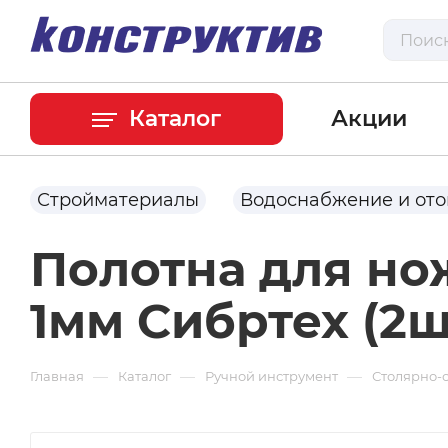
Каталог
Акции
Стройматериалы
Водоснабжение и от
Полотна для но
1мм Сибртех (2ш
—
—
—
Главная
Каталог
Ручной инструмент
Столярно-