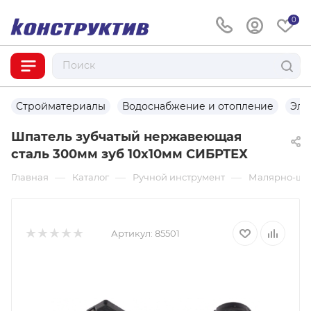
0
Стройматериалы
Водоснабжение и отопление
Эле
Шпатель зубчатый нержавеющая
сталь 300мм зуб 10х10мм СИБРТЕХ
—
—
—
Главная
Каталог
Ручной инструмент
Малярно-шту
Артикул:
85501