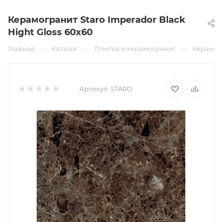
Керамогранит Staro Imperador Black
Hight Gloss 60x60
—
—
—
Главная
Каталог
Плитка и керамогранит
Керамог
Артикул:
STARO