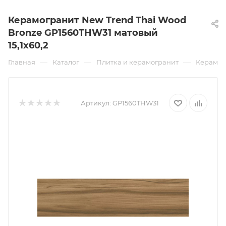
Керамогранит New Trend Thai Wood
Bronze GP1560THW31 матовый
15,1х60,2
—
—
—
Главная
Каталог
Плитка и керамогранит
Керамог
Артикул:
GP1560THW31