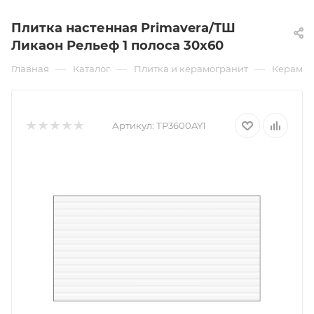
Плитка настенная Primavera/ТШ
Ликаон Рельеф 1 полоса 30х60
—
—
—
Главная
Каталог
Плитка и керамогранит
Керамич
Артикул:
ТР3600AY1