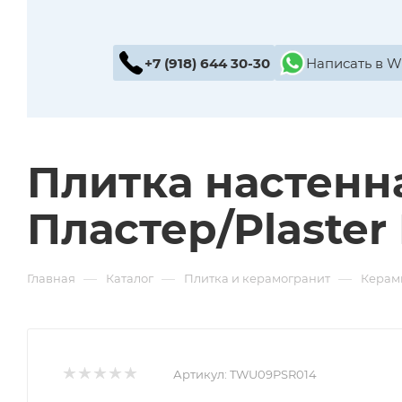
+7 (918) 644 30-30
Написать в 
Плитка настенн
Пластер/Plaster
—
—
—
Главная
Каталог
Плитка и керамогранит
Керам
Артикул:
TWU09PSR014