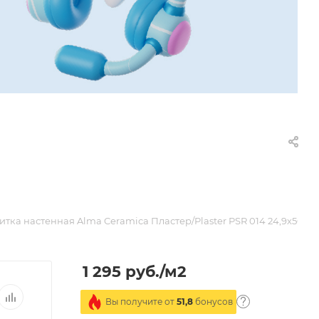
итка настенная Alma Ceramica Пластер/Plaster PSR 014 24,9х50
1 295
руб.
/м2
Вы получите от
51,8
бонусов