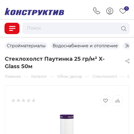
0
Стройматериалы
Водоснабжение и отопление
Эле
Стеклохолст Паутинка 25 гр/м² X-
Glass 50м
—
—
—
—
Главная
Каталог
Обои, декор
Стеклохолст
Сте