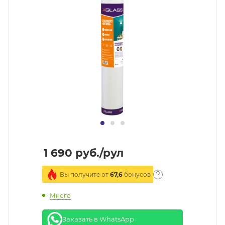
1 690
руб.
/рул
Вы получите от
67,6
бонусов
Много
Заказать в WhatsApp