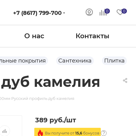
0
0
+7 (8617) 799-700
О нас
Контакты
льные покрытия
Сантехника
Плитка
 дуб камелия
00мм Русский профиль дуб камелия
389
руб.
/шт
Вы получите от
15,6
бонусов