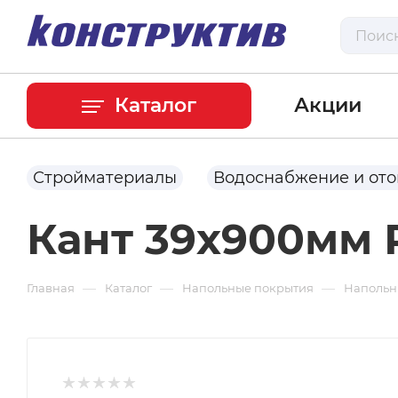
Каталог
Акции
Стройматериалы
Водоснабжение и от
Кант 39x900мм 
—
—
—
Главная
Каталог
Напольные покрытия
Напольн