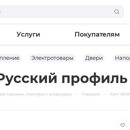
Услуги
Покупателям
опление
Электротовары
Двери
Напо
Русский профиль
—
—
ые порожки, плинтусы и аксессуары
Порожки
Кант 39x9