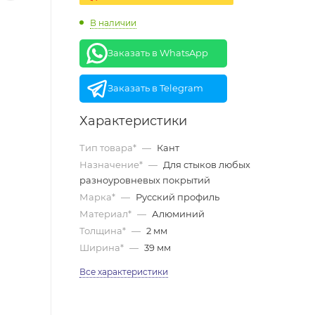
В наличии
Заказать в WhatsApp
Заказать в Telegram
Характеристики
Тип товара*
—
Кант
Назначение*
—
Для стыков любых
разноуровневых покрытий
Марка*
—
Русский профиль
Материал*
—
Алюминий
Толщина*
—
2 мм
Ширина*
—
39 мм
Все характеристики