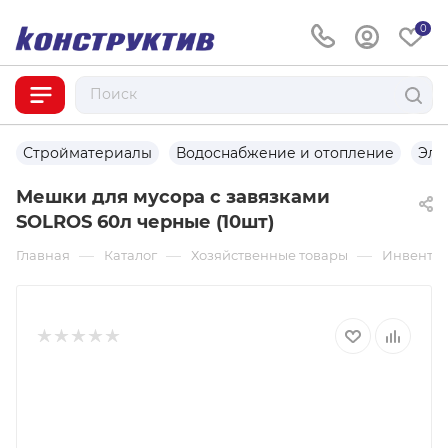
0
Стройматериалы
Водоснабжение и отопление
Эле
Мешки для мусора с завязками
SOLROS 60л черные (10шт)
—
—
—
Главная
Каталог
Хозяйственные товары
Инвентар