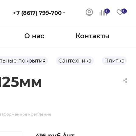
0
0
+7 (8617) 799-700
О нас
Контакты
льные покрытия
Сантехника
Плитка
125мм
латформенное крепление
416
руб.
/шт