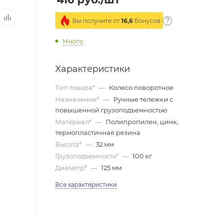
Вы получите от
16,6
бонусов
Много
Характеристики
Тип товара*
—
Колесо поворотное
Назначение*
—
Ручные тележки с
повышенной грузоподъемностью
Материал*
—
Полипропилен, цинк,
термопластичная резина
Высота*
—
32 мм
Грузоподъемность*
—
100 кг
Диаметр*
—
125 мм
Все характеристики