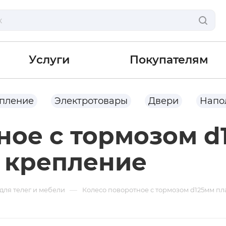
Услуги
Покупателям
опление
Электротовары
Двери
Напо
ное с тормозом d
 крепление
—
для телег и мебели
Колесо поворотное с тормозом d125мм п