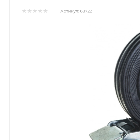
Артикул:
68722