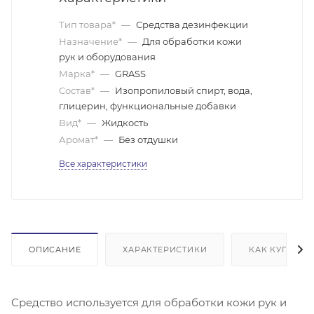
Тип товара*
—
Средства дезинфекции
Назначение*
—
Для обработки кожи
рук и оборудования
Марка*
—
GRASS
Состав*
—
Изопропиловый спирт, вода,
глицерин, функциональные добавки
Вид*
—
Жидкость
Аромат*
—
Без отдушки
Все характеристики
ОПИСАНИЕ
ХАРАКТЕРИСТИКИ
КАК КУПИТЬ
Средство используется для обработки кожи рук и