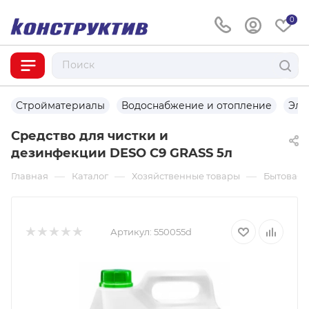
0
Стройматериалы
Водоснабжение и отопление
Эле
Средство для чистки и
дезинфекции DESO C9 GRASS 5л
—
—
—
Главная
Каталог
Хозяйственные товары
Бытовая 
Артикул:
550055d